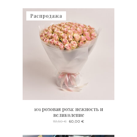
Распродажа
101 розовая роза: нежность и
великолепие
Первоначальная
Текущая
151,50
€
60,00
€
цена
цена:
составляла
60,00 €.
151,50 €.